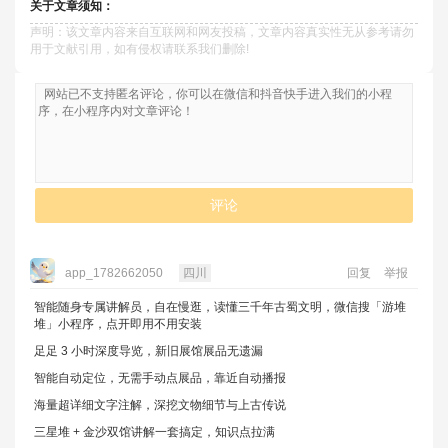
关于文章须知：
声明：该文章内容来自互联网和网友投稿，文章内容真实性无从参考请勿
用于文献引用，如有侵权请联系我们删除!
评论
app_1782662050
四川
回复
举报
智能随身专属讲解员，自在慢逛，读懂三千年古蜀文明，微信搜「游堆
堆」小程序，点开即用不用安装
足足 3 小时深度导览，新旧展馆展品无遗漏
智能自动定位，无需手动点展品，靠近自动播报
海量超详细文字注解，深挖文物细节与上古传说
三星堆 + 金沙双馆讲解一套搞定，知识点拉满