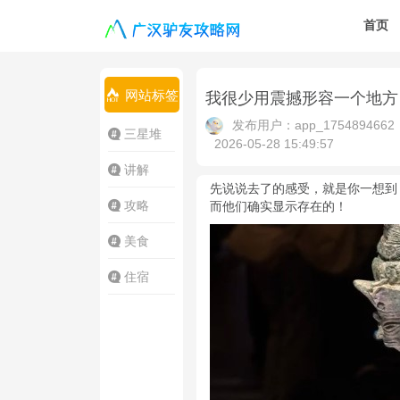
首页
网站标签
我很少用震撼形容一个地方
发布用户：app_1754894662
三星堆
2026-05-28 15:49:57
讲解
先说说去了的感受，就是你一想到
攻略
而他们确实显示存在的！
美食
住宿