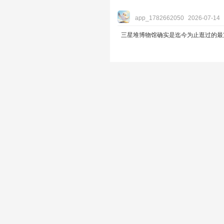
app_1782662050
2026-07-14
三星堆博物馆确实是迄今为止逛过的最震撼