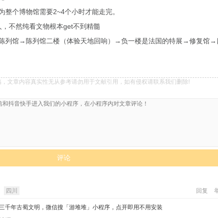
为整个博物馆需要2~4个小时才能走完。
人，不然纯看文物根本get不到精髓
陈列馆→陈列馆二楼（体验天地回响）→负一楼是法国的特展→修复馆→
稿，文章内容真实性无从参考请勿用于文献引用，如有侵权请联系我们删除!
评论
四川
回复
三千年古蜀文明，微信搜「游堆堆」小程序，点开即用不用安装