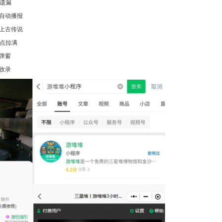
无遗漏
自动播报
上古传说
识点拉满
弹窗
收录