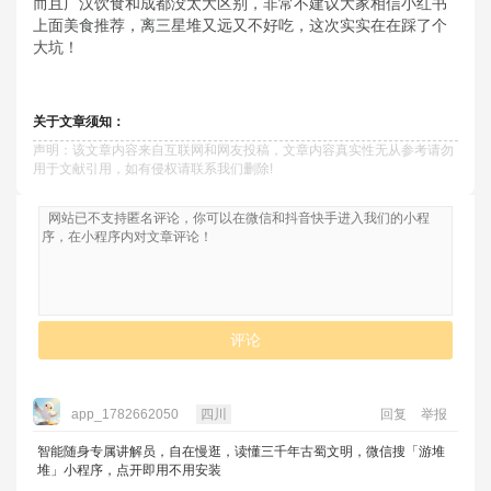
而且广汉饮食和成都没太大区别，非常不建议大家相信小红书
上面美食推荐，离三星堆又远又不好吃，这次实实在在踩了个
大坑！
关于文章须知：
声明：该文章内容来自互联网和网友投稿，文章内容真实性无从参考请勿
用于文献引用，如有侵权请联系我们删除!
评论
app_1782662050
四川
回复
举报
智能随身专属讲解员，自在慢逛，读懂三千年古蜀文明，微信搜「游堆
堆」小程序，点开即用不用安装