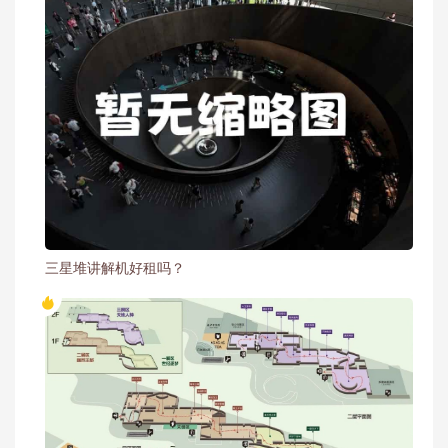
三星堆讲解机好租吗？