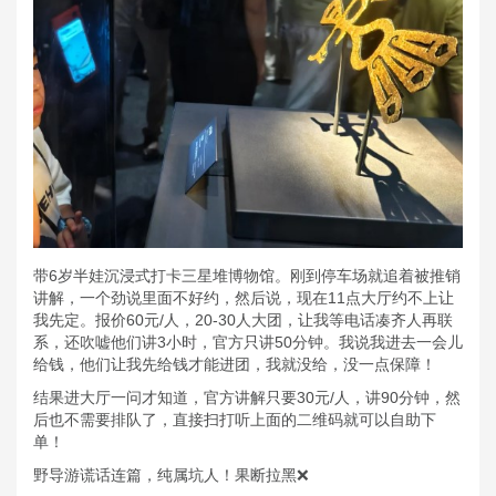
带6岁半娃沉浸式打卡三星堆博物馆。刚到停车场就追着被推销
讲解，一个劲说里面不好约，然后说，现在11点大厅约不上让
我先定。报价60元/人，20-30人大团，让我等电话凑齐人再联
系，还吹嘘他们讲3小时，官方只讲50分钟。我说我进去一会儿
给钱，他们让我先给钱才能进团，我就没给，没一点保障！
结果进大厅一问才知道，官方讲解只要30元/人，讲90分钟，然
后也不需要排队了，直接扫打听上面的二维码就可以自助下
单！
野导游谎话连篇，纯属坑人！果断拉黑❌