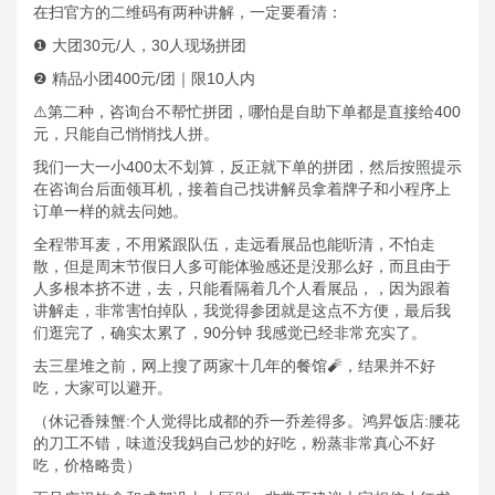
在扫官方的二维码有两种讲解，一定要看清：
❶ 大团30元/人，30人现场拼团
❷ 精品小团400元/团｜限10人内
⚠️第二种，咨询台不帮忙拼团，哪怕是自助下单都是直接给400
元，只能自己悄悄找人拼。
我们一大一小400太不划算，反正就下单的拼团，然后按照提示
在咨询台后面领耳机，接着自己找讲解员拿着牌子和小程序上
订单一样的就去问她。
全程带耳麦，不用紧跟队伍，走远看展品也能听清，不怕走
散，但是周末节假日人多可能体验感还是没那么好，而且由于
人多根本挤不进，去，只能看隔着几个人看展品，，因为跟着
讲解走，非常害怕掉队，我觉得参团就是这点不方便，最后我
们逛完了，确实太累了，90分钟 我感觉已经非常充实了。
去三星堆之前，网上搜了两家十几年的餐馆🧨，结果并不好
吃，大家可以避开。
（休记香辣蟹:个人觉得比成都的乔一乔差得多。鸿昇饭店:腰花
的刀工不错，味道没我妈自己炒的好吃，粉蒸非常真心不好
吃，价格略贵）