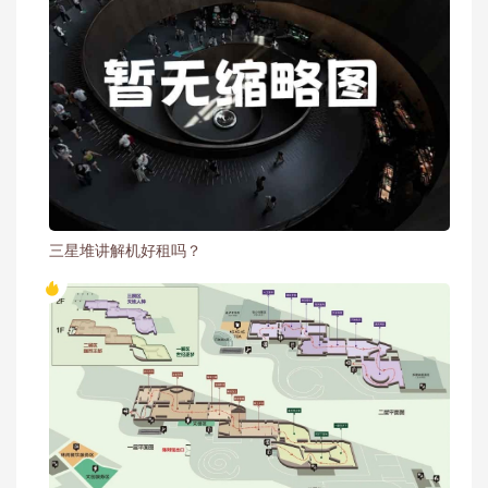
三星堆讲解机好租吗？