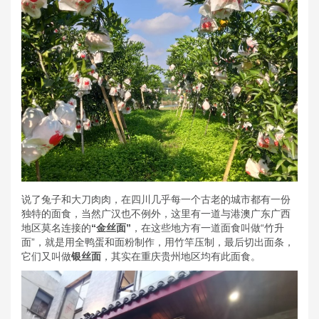
说了兔子和大刀肉肉，在四川几乎每一个古老的城市都有一份
独特的面食，当然广汉也不例外，这里有一道与港澳广东广西
地区莫名连接的
“金丝面”
，在这些地方有一道面食叫做“竹升
面”，就是用全鸭蛋和面粉制作，用竹竿压制，最后切出面条，
它们又叫做
银丝面
，其实在重庆贵州地区均有此面食。