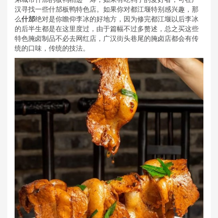
汉寻找一些什邡板鸭特色店。如果你对都江堰特别感兴趣，那
么
什邡
绝对是你瞻仰李冰的好地方，因为修完都江堰以后李冰
的后半生都是在这里度过，由于篇幅不过多赘述，总之买这些
特色腌卤制品不必去网红店，广汉街头巷尾的腌卤店都会有传
统的口味，传统的技法。