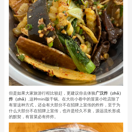
但是如果大家旅游行程比较赶，更建议你去体验
广汉炸（zhǎ）
炸
（zhǎ）
,这种mini版干锅。在大街小巷中的冒菜小吃店除了
有冒这种方式，还会有大部分不在招牌上宣传的炸炸，至于为
什么大部分不在招牌上宣传，也许是经久不衰，源远流长形成
的默契，有冒菜必有炸炸。