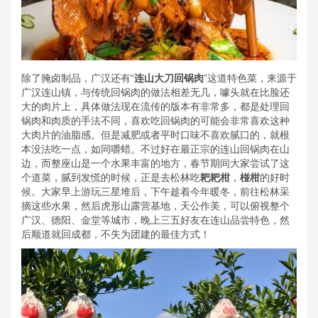
除了腌卤制品，广汉还有“
连山大刀回锅肉
”这道特色菜，来源于
广汉连山镇，与传统回锅肉的做法相差无几，噱头就在比脸还
大的肉片上，具体做法现在流传的版本有非常多，都是处理回
锅肉和肉质的手法不同，喜欢吃回锅肉的可能会非常喜欢这种
大肉片的油脂感。但是减肥或者平时口味不喜欢腻口的，就根
本没法吃一点，如同嚼蜡。不过好在最正宗的连山回锅肉在山
边，而整座山是一个水果丰富的地方，春节期间大家尝试了这
个道菜，腻到发慌的时候，正是去松林吃
耙耙柑
，
椪柑
的好时
候。大家早上游玩三星堆后，下午趁着今年暖冬，前往松林采
摘这些水果，然后虎形山露营基地，天公作美，可以俯视整个
广汉、德阳、金堂等城市，晚上三五好友在连山品尝特色，然
后顺道就回成都，不失为团建的最佳方式！