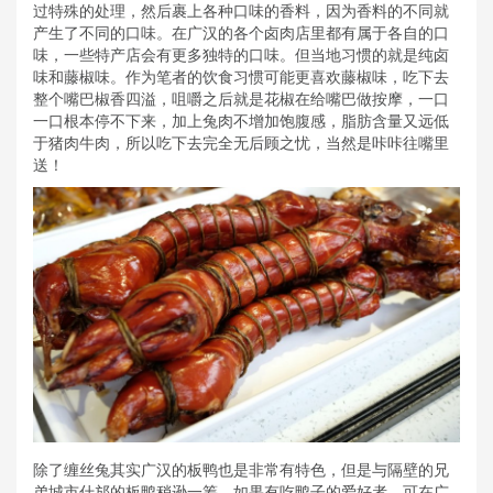
过特殊的处理，然后裹上各种口味的香料，因为香料的不同就
产生了不同的口味。在广汉的各个卤肉店里都有属于各自的口
味，一些特产店会有更多独特的口味。但当地习惯的就是纯卤
味和藤椒味。作为笔者的饮食习惯可能更喜欢藤椒味，吃下去
整个嘴巴椒香四溢，咀嚼之后就是花椒在给嘴巴做按摩，一口
一口根本停不下来，加上兔肉不增加饱腹感，脂肪含量又远低
于猪肉牛肉，所以吃下去完全无后顾之忧，当然是咔咔往嘴里
送！
除了缠丝兔其实广汉的板鸭也是非常有特色，但是与隔壁的兄
弟城市什邡的板鸭稍逊一筹，如果有吃鸭子的爱好者，可在广