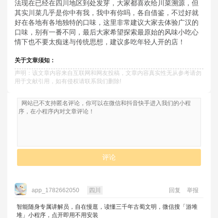
法现在已经在四川地区到处发芽，大家都喜欢给川菜溯源，但
其实川菜几乎是你中有我，我中有你吗，各自借鉴，不过好就
好在各地有各地独特的口味，这里非常建议大家去体验广汉的
口味，别有一番不同，最后大家希望探索最原始的风味小吃心
情下也不要太痴迷与传统思想，建议多吃年轻人开的店！
关于文章须知：
声明：该文章内容来自互联网和网友投稿，文章内容真实性无从参考请勿
用于文献引用，如有侵权请联系我们删除!
评论
app_1782662050
四川
回复
举报
智能随身专属讲解员，自在慢逛，读懂三千年古蜀文明，微信搜「游堆
堆」小程序，点开即用不用安装