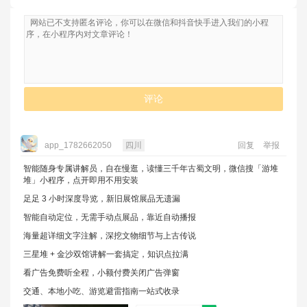
评论
app_1782662050
四川
回复
举报
智能随身专属讲解员，自在慢逛，读懂三千年古蜀文明，微信搜「游堆
堆」小程序，点开即用不用安装
足足 3 小时深度导览，新旧展馆展品无遗漏
智能自动定位，无需手动点展品，靠近自动播报
海量超详细文字注解，深挖文物细节与上古传说
三星堆 + 金沙双馆讲解一套搞定，知识点拉满
看广告免费听全程，小额付费关闭广告弹窗
交通、本地小吃、游览避雷指南一站式收录