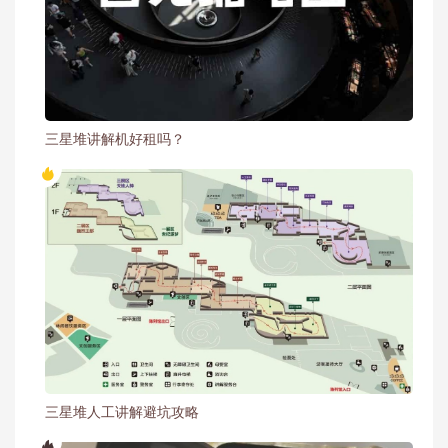
三星堆讲解机好租吗？
三星堆人工讲解避坑攻略