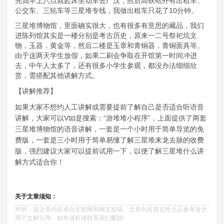
先我早上八点就起床坐动车去广汉，然后高铁站外有出租车、
公交车、三轮车等三星堆专线，我做出租车只花了10分钟。
三星堆博物馆，里面确实很大，也有很多有意思的藏品，我们
进陈列馆其实是一楼分别是考古历史，原来一二号祭祀坑文
物，玉器，黄金等，然后二楼是玉章和青铜器，青铜面具等。
由于这两天学生放假，如果二刷会争取在开馆第一时间冲进
去，中午人太多了，还有很多小学生参观，都没办法细细欣
赏，需搭配其他讲解方式。
【讲解推荐】
如果大家不想约人工讲解或需要提前了解自己是否适合听语音
讲解，大家可以V📧是搜索：“游堆堆小程序”，上面提供了两套
三星堆博物馆的语音讲解，一套是一个小时用于简单导览的免
费版，一套是三小时用于简单易懂了解三星堆来龙去脉的收费
版，强烈建议大家可以提前试用一下，以便了解三星堆什么讲
解方式适合你！
关于文章须知：
声明：该文章内容来自互联网和网友投稿，文章内容真实性无从参考请勿
用于文献引用，如有侵权请联系我们删除!